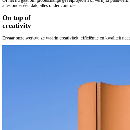
Of het nu gaat om grootschalige gevelprojecten of verfijnd plaatwerk: 
alles onder één dak, alles onder controle.
On top of
creativity
Ervaar onze werkwijze waarin creativiteit, efficiëntie en kwaliteit n