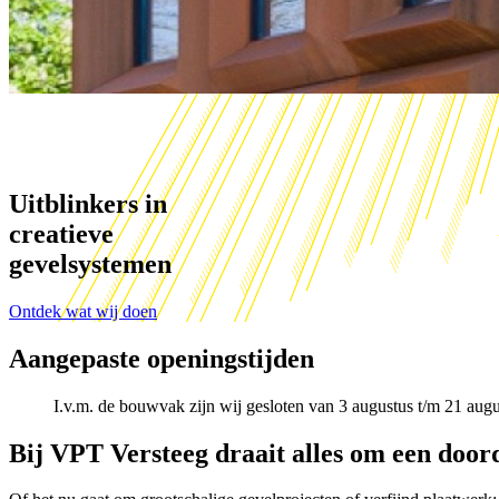
Uitblinkers in
creatieve
gevelsystemen
Ontdek wat wij doen
Aangepaste openingstijden
I.v.m. de bouwvak zijn wij gesloten van 3 augustus t/m 21 aug
Bij VPT Versteeg draait alles om een doord