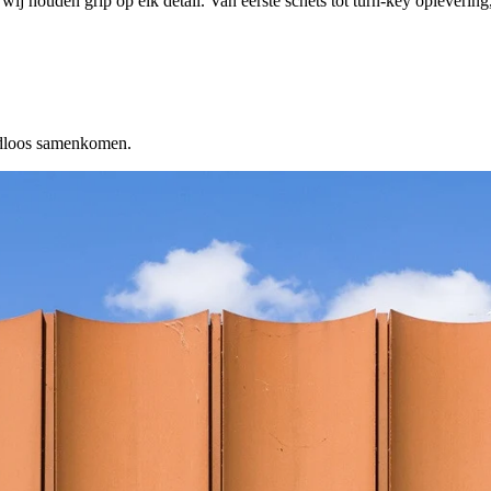
wij houden grip op elk detail. Van eerste schets tot turn-key oplevering,
aadloos samenkomen.