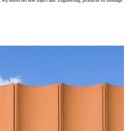
 wij sturen het hele traject aan. Engineering, productie én montage: