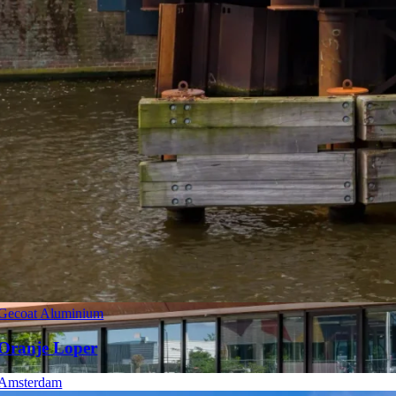
Gecoat Aluminium
Oranje Loper
Amsterdam