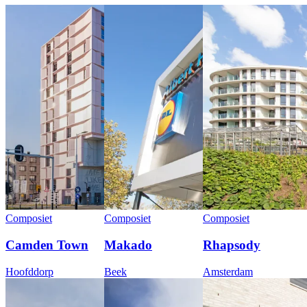
Composiet
Composiet
Composiet
Camden Town
Makado
Rhapsody
Hoofddorp
Beek
Amsterdam