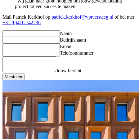
“Wij gaan naar grote hoogten om jouw gevelbekleding
project tot een succes te maken”
Mail Patrick Kerkhof op
patrick.kerkhof@vptversteeg.nl
of bel met
+31 (0)416 742236
Naam
Bedrijfsnaam
Email
Telefoonnummer
Jouw bericht
Versturen