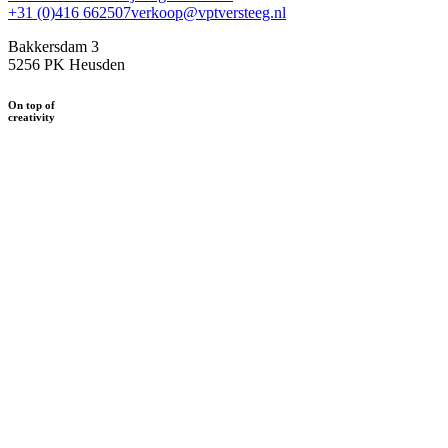
+31 (0)416 662507
verkoop@vptversteeg.nl
Bakkersdam 3
5256 PK Heusden
On top of
creativity