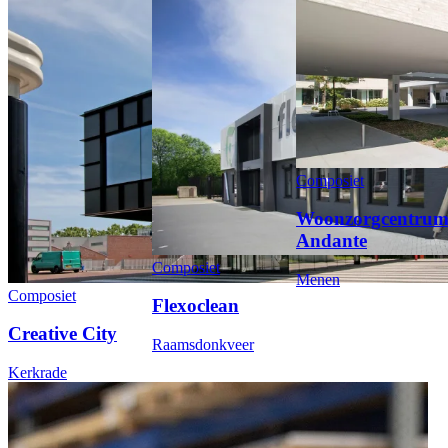
Composiet
Woonzorgcentru
Andante
Composiet
Menen
Composiet
Flexoclean
Creative City
Raamsdonkveer
Kerkrade