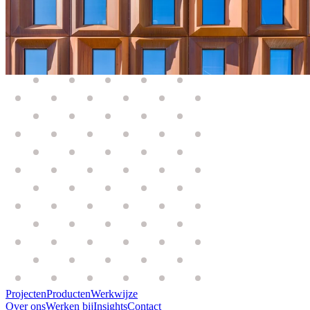
Projecten
Producten
Werkwijze
Over ons
Werken bij
Insights
Contact