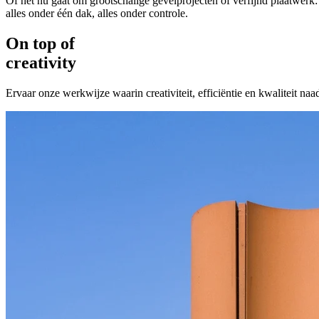
Of het nu gaat om grootschalige gevelprojecten of verfijnd plaatwerk: 
alles onder één dak, alles onder controle.
On top of
creativity
Ervaar onze werkwijze waarin creativiteit, efficiëntie en kwaliteit n