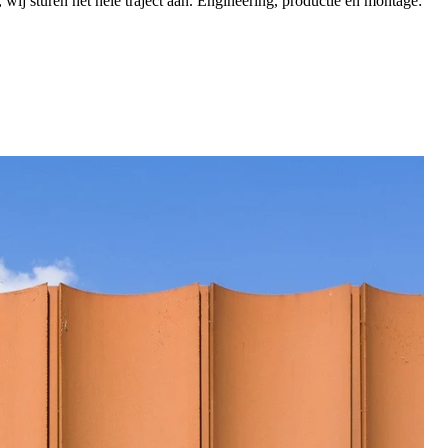
 wij sturen het hele traject aan. Engineering, productie én montage: