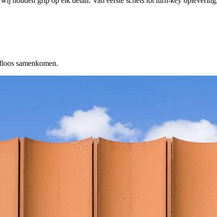
wij houden grip op elk detail. Van eerste schets tot turn-key oplevering,
aadloos samenkomen.