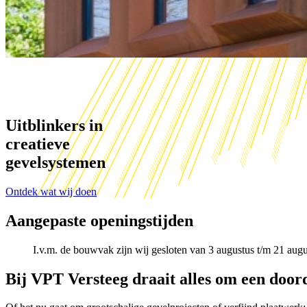
Uitblinkers in
creatieve
gevelsystemen
Ontdek wat wij doen
Aangepaste openingstijden
I.v.m. de bouwvak zijn wij gesloten van 3 augustus t/m 21 aug
Bij VPT Versteeg draait alles om een doord