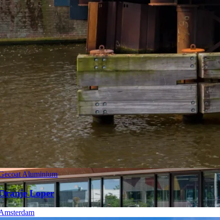
Gecoat Aluminium
Oranje Loper
Amsterdam