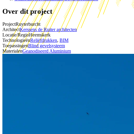
Over dit project
Project
Ruyterburcht
Architect
Kerssens de Ruiter architecten
Locatie/Regio
Heemskerk
Technologieën
Reliëfdrukken
,
BIM
Toepassingen
Blind gevelsysteem
Materialen
Geanodiseerd Aluminium