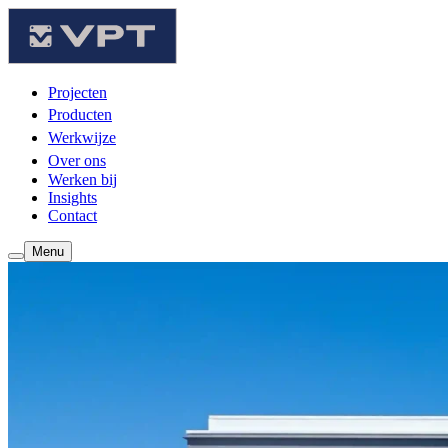
Projecten
Producten
Werkwijze
Over ons
Werken bij
Insights
Contact
Menu