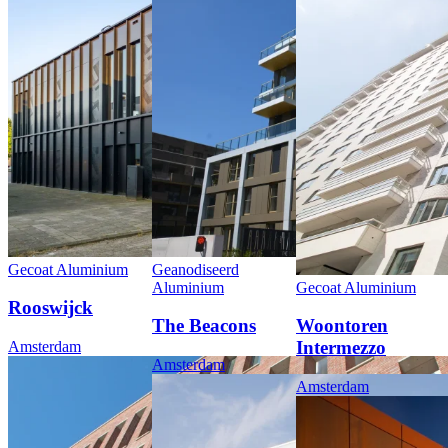
Gecoat Aluminium
Geanodiseerd
Aluminium
Gecoat Aluminium
Rooswijck
The Beacons
Woontoren
Intermezzo
Amsterdam
Amsterdam
Amsterdam