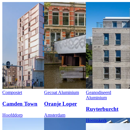
Composiet
Gecoat Aluminium
Geanodiseerd
Aluminium
Camden Town
Oranje Loper
Ruyterburcht
Hoofddorp
Amsterdam
Heemskerk