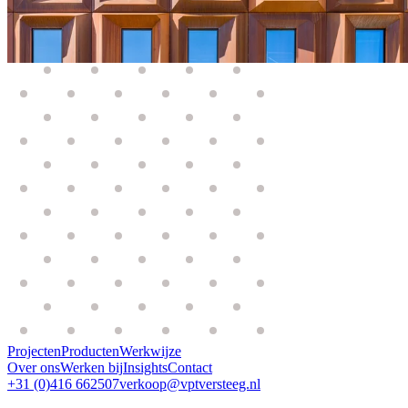
Projecten
Producten
Werkwijze
Over ons
Werken bij
Insights
Contact
+31 (0)416 662507
verkoop@vptversteeg.nl