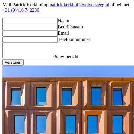
Mail Patrick Kerkhof op
patrick.kerkhof@vptversteeg.nl
of bel met
+31 (0)416 742236
Naam
Bedrijfsnaam
Email
Telefoonnummer
Jouw bericht
Versturen