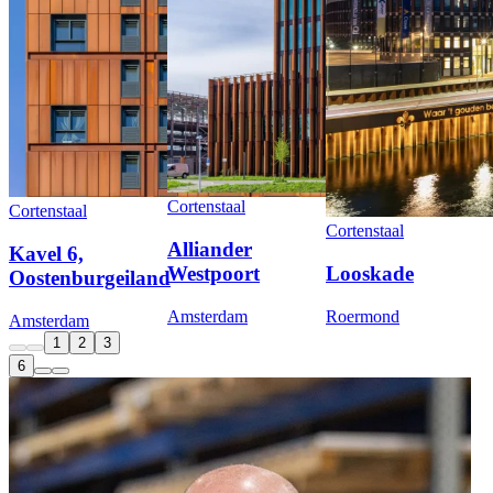
Cortenstaal
Cortenstaal
Cortenstaal
Alliander
Kavel 6,
Westpoort
Looskade
Oostenburgeiland
Amsterdam
Roermond
Amsterdam
1
2
3
6