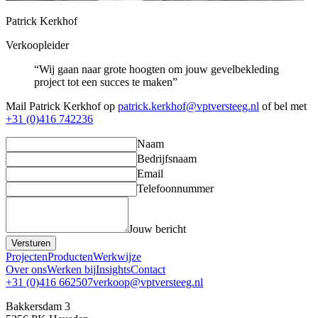
Patrick Kerkhof
Verkoopleider
“Wij gaan naar grote hoogten om jouw gevelbekleding
project tot een succes te maken”
Mail Patrick Kerkhof op
patrick.kerkhof@vptversteeg.nl
of bel met
+31 (0)416 742236
Naam
Bedrijfsnaam
Email
Telefoonnummer
Jouw bericht
Versturen
Projecten
Producten
Werkwijze
Over ons
Werken bij
Insights
Contact
+31 (0)416 662507
verkoop@vptversteeg.nl
Bakkersdam 3