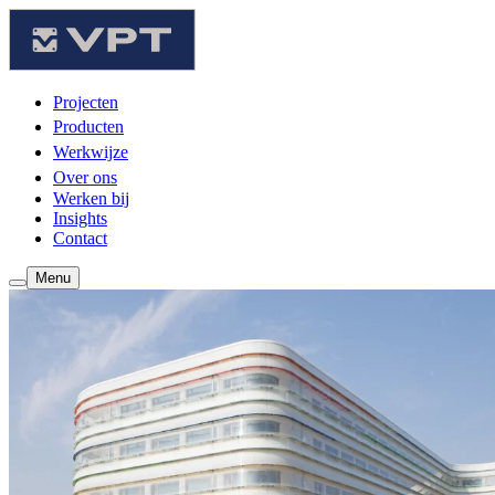
Projecten
Producten
Werkwijze
Over ons
Werken bij
Insights
Contact
Menu