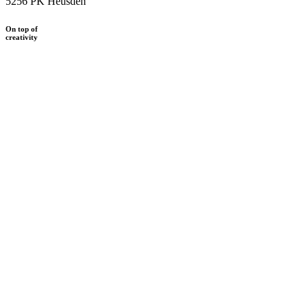
5256 PK Heusden
On top of
creativity