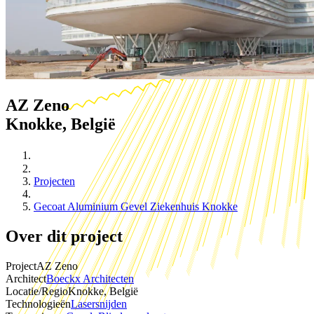
AZ Zeno
Knokke, België
Projecten
Gecoat Aluminium Gevel Ziekenhuis Knokke
Over dit project
Project
AZ Zeno
Architect
Boeckx Architecten
Locatie/Regio
Knokke, België
Technologieën
Lasersnijden