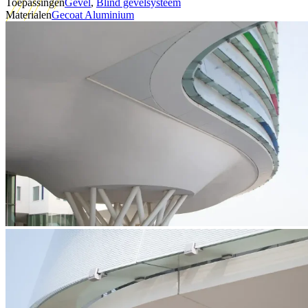
Toepassingen
Gevel
,
Blind gevelsysteem
Materialen
Gecoat Aluminium