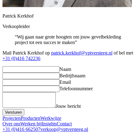
Patrick Kerkhof
Verkoopleider
“Wij gaan naar grote hoogten om jouw gevelbekleding
project tot een succes te maken”
Mail Patrick Kerkhof op
patrick.kerkhof@vptversteeg.nl
of bel met
+31 (0)416 742236
Naam
Bedrijfsnaam
Email
Telefoonnummer
Jouw bericht
Versturen
Projecten
Producten
Werkwijze
Over ons
Werken bij
Insights
Contact
+31 (0)416 662507
verkoop@vptversteeg.nl