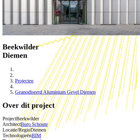
Beekwilder
Diemen
Projecten
Geanodiseerd Aluminium Gevel Diemen
Over dit project
Project
Beekwilder
Architect
Buro Schoute
Locatie/Regio
Diemen
Technologieën
BIM