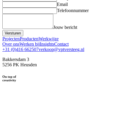
Email
Telefoonnummer
Jouw bericht
Versturen
Projecten
Producten
Werkwijze
Over ons
Werken bij
Insights
Contact
+31 (0)416 662507
verkoop@vptversteeg.nl
Bakkersdam 3
5256 PK Heusden
On top of
creativity