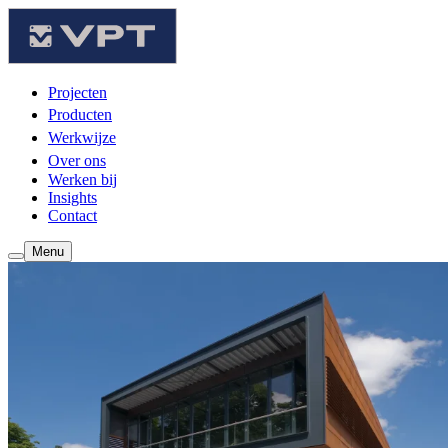
Projecten
Producten
Werkwijze
Over ons
Werken bij
Insights
Contact
Menu