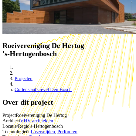
Roeivereniging De Hertog
's-Hertogenbosch
Projecten
Cortenstaal Gevel Den Bosch
Over dit project
Project
Roeivereniging De Hertog
Architect
VHV architekten
Locatie/Regio
's-Hertogenbosch
Technologieën
Lasersnijden
,
Perforeren