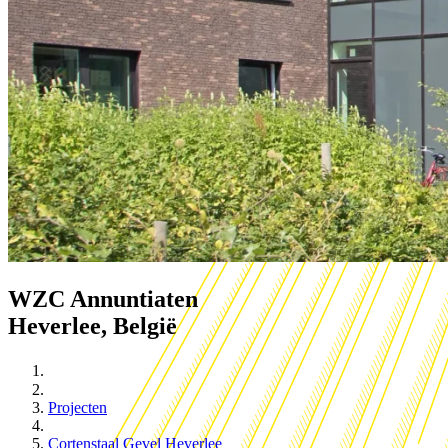
WZC Annuntiaten
Heverlee, België
Projecten
Cortenstaal Gevel Heverlee