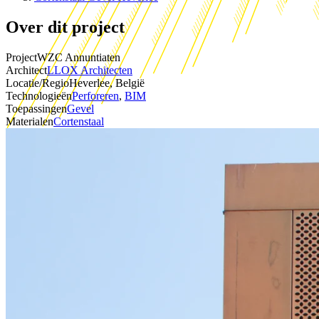
Over dit project
Project
WZC Annuntiaten
Architect
LLOX Architecten
Locatie/Regio
Heverlee, België
Technologieën
Perforeren
,
BIM
Toepassingen
Gevel
Materialen
Cortenstaal