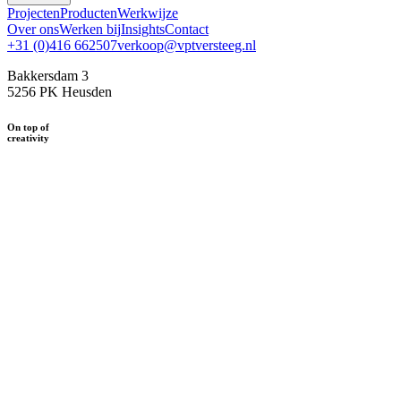
Projecten
Producten
Werkwijze
Over ons
Werken bij
Insights
Contact
+31 (0)416 662507
verkoop@vptversteeg.nl
Bakkersdam 3
5256 PK Heusden
On top of
creativity