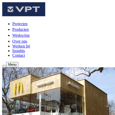
Projecten
Producten
Werkwijze
Over ons
Werken bij
Insights
Contact
Menu