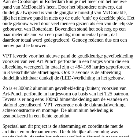
Aan de Coolsingel in Rotterdam kun je niet meer om het nieuwe
pand van McDonald’s heen. Door het bijzondere ontwerp, dat
duidelijk afwijkend is van de gangbare huisstijl van McDonald’s,
lijkt het nieuwe pand in niets op de oude ‘unit’ op dezelfde plek. Het
oude gebouw werd door veel mensen gezien als één van de lelijkste
gebouwen van Rotterdam. Bovendien stond het ook nog op een
paar meter afstand van een prachtig monumentaal pand, dat
daardoor totaal werd gedegradeerd. Genoeg redenen dus om een
nieuw pand te bouwen.
VPT leverde voor het nieuwe pand de goudkleurige gevelbekleding
voorzien van een Art-Punch perforatie in een hartjes vorm die een
afbeelding weergeeft. In totaal zijn er 484.168 hartjes geperforeerd
in 8 verschillende afmetingen. Ook ’s avonds is de afbeelding
duidelijk zichtbaar dankzij de (LED-)verlichting in het gebouw.
Zo is er 300m2 aluminium gevelbekleding (buiten) voorzien van
Art-Punch perforatie in hartjesvorm op basis van het T25 patroon.
Tevens is er nog eens 100m2 binnenbekleding aan de wanden en
plafond gerealiseerd. VPT verzorgde ook de dakrandafwerking,
achterconstructie en montage. De aluminium bekleding is
geanodiseerd in een lichte goudtint.
Speciaal aan dit project is de afstemming en coördinatie met de
architect en onderaannemers. De duidelijke afstemming was