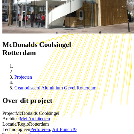
McDonalds Coolsingel
Rotterdam
Projecten
Geanodiseerd Aluminium Gevel Rotterdam
Over dit project
Project
McDonalds Coolsingel
Architect
Mei Architecten
Locatie/Regio
Rotterdam
Technologieën
Perforeren
,
Art-Punch ®