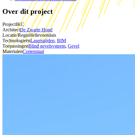
Over dit project
Project
IKC
Architect
De Zwarte Hond
Locatie/Regio
Hellevoetsluis
Technologieën
Lasersnijden
,
BIM
Toepassingen
Blind gevelsysteem
,
Gevel
Materialen
Cortenstaal