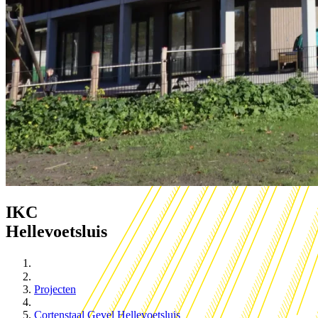
IKC
Hellevoetsluis
Projecten
Cortenstaal Gevel Hellevoetsluis