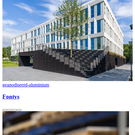
geanodiseerd-aluminium
g
Fontys