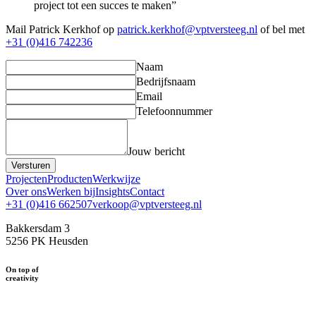
project tot een succes te maken”
Mail Patrick Kerkhof op
patrick.kerkhof@vptversteeg.nl
of bel met
+31 (0)416 742236
Naam
Bedrijfsnaam
Email
Telefoonnummer
Jouw bericht
Versturen
Projecten
Producten
Werkwijze
Over ons
Werken bij
Insights
Contact
+31 (0)416 662507
verkoop@vptversteeg.nl
Bakkersdam 3
5256 PK Heusden
On top of
creativity