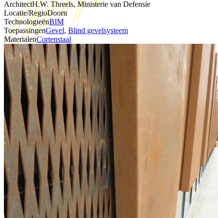
Architect
H.W. Threels, Ministerie van Defensie
Locatie/Regio
Doorn
Technologieën
BIM
Toepassingen
Gevel
,
Blind gevelsysteem
Materialen
Cortenstaal