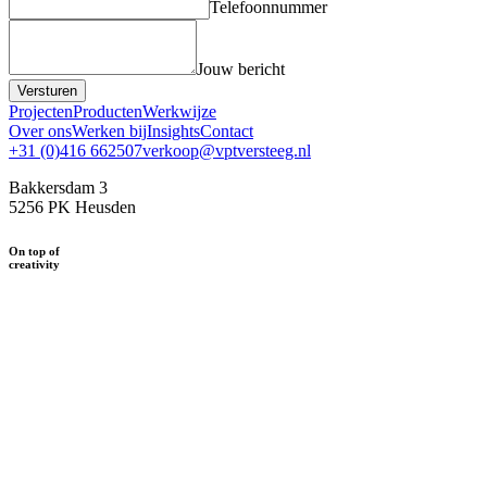
Telefoonnummer
Jouw bericht
Versturen
Projecten
Producten
Werkwijze
Over ons
Werken bij
Insights
Contact
+31 (0)416 662507
verkoop@vptversteeg.nl
Bakkersdam 3
5256 PK Heusden
On top of
creativity