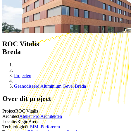
ROC Vitalis
Breda
Projecten
Geanodiseerd Aluminium Gevel Breda
Over dit project
Project
ROC Vitalis
Architect
Atelier Pro Architekten
Locatie/Regio
Breda
Technologieën
BIM
,
Perforeren