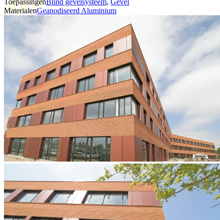
Toepassingen
Blind gevelsysteem
,
Gevel
Materialen
Geanodiseerd Aluminium