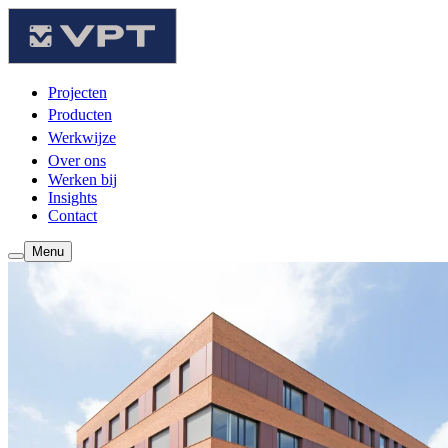
Projecten
Producten
Werkwijze
Over ons
Werken bij
Insights
Contact
Menu