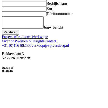
Bedrijfsnaam
Email
Telefoonnummer
Jouw bericht
Versturen
Projecten
Producten
Werkwijze
Over ons
Werken bij
Insights
Contact
+31 (0)416 662507
verkoop@vptversteeg.nl
Bakkersdam 3
5256 PK Heusden
On top of
creativity