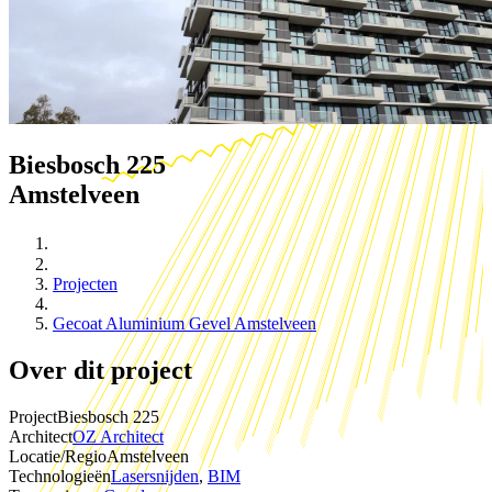
Biesbosch 225
Amstelveen
Projecten
Gecoat Aluminium Gevel Amstelveen
Over dit project
Project
Biesbosch 225
Architect
OZ Architect
Locatie/Regio
Amstelveen
Technologieën
Lasersnijden
,
BIM