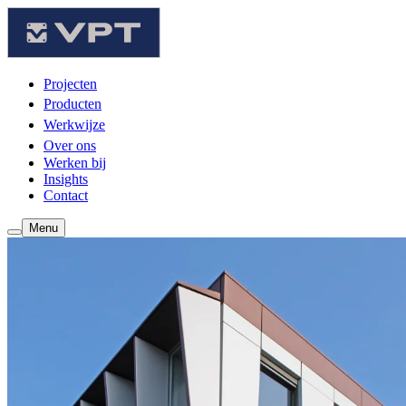
Projecten
Producten
Werkwijze
Over ons
Werken bij
Insights
Contact
Menu