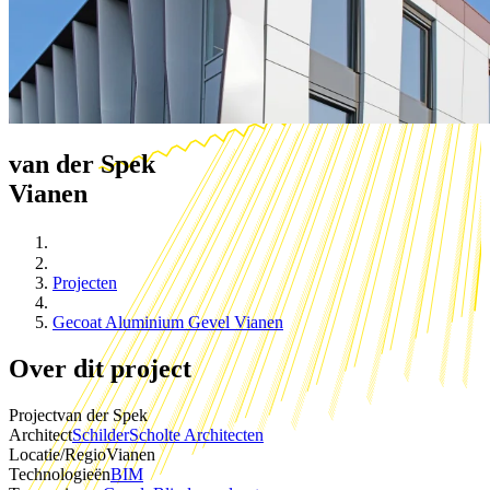
van der Spek
Vianen
Projecten
Gecoat Aluminium Gevel Vianen
Over dit project
Project
van der Spek
Architect
SchilderScholte Architecten
Locatie/Regio
Vianen
Technologieën
BIM