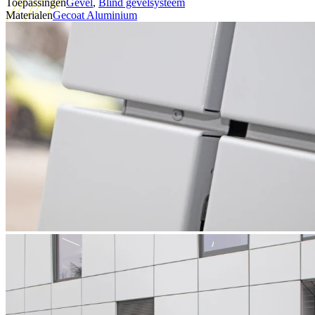
Toepassingen
Gevel
,
Blind gevelsysteem
Materialen
Gecoat Aluminium