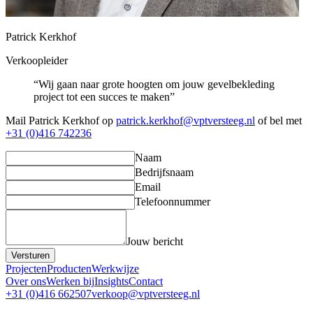
Patrick Kerkhof
Verkoopleider
“Wij gaan naar grote hoogten om jouw gevelbekleding
project tot een succes te maken”
Mail Patrick Kerkhof op
patrick.kerkhof@vptversteeg.nl
of bel met
+31 (0)416 742236
Naam
Bedrijfsnaam
Email
Telefoonnummer
Jouw bericht
Versturen
Projecten
Producten
Werkwijze
Over ons
Werken bij
Insights
Contact
+31 (0)416 662507
verkoop@vptversteeg.nl