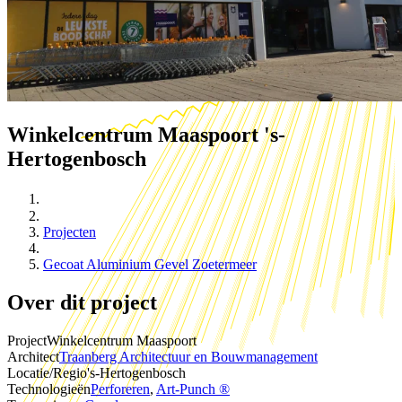
Winkelcentrum Maaspoort
's-
Hertogenbosch
Projecten
Gecoat Aluminium Gevel Zoetermeer
Over dit project
Project
Winkelcentrum Maaspoort
Architect
Traanberg Architectuur en Bouwmanagement
Locatie/Regio
's-Hertogenbosch
Technologieën
Perforeren
,
Art-Punch ®