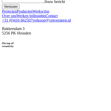
Jouw bericht
Versturen
Projecten
Producten
Werkwijze
Over ons
Werken bij
Insights
Contact
+31 (0)416 662507
verkoop@vptversteeg.nl
Bakkersdam 3
5256 PK Heusden
On top of
creativity