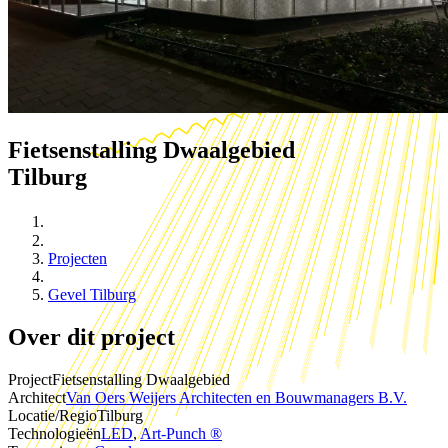
Fietsenstalling Dwaalgebied
Tilburg
Projecten
Gevel Tilburg
Over dit project
Project
Fietsenstalling Dwaalgebied
Architect
Van Oers Weijers Architecten en Bouwmanagers B.V.
Locatie/Regio
Tilburg
Technologieën
LED
,
Art-Punch ®