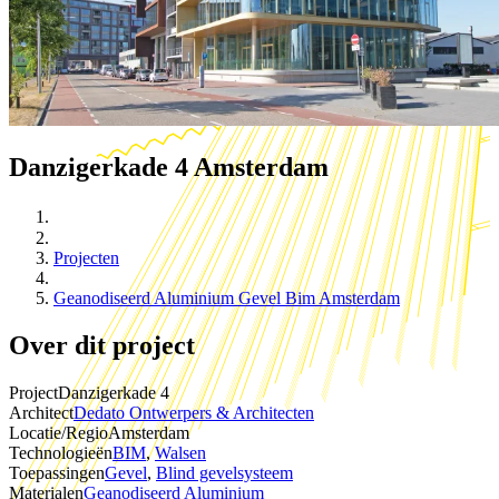
Danzigerkade 4
Amsterdam
Projecten
Geanodiseerd Aluminium Gevel Bim Amsterdam
Over dit project
Project
Danzigerkade 4
Architect
Dedato Ontwerpers & Architecten
Locatie/Regio
Amsterdam
Technologieën
BIM
,
Walsen
Toepassingen
Gevel
,
Blind gevelsysteem
Materialen
Geanodiseerd Aluminium