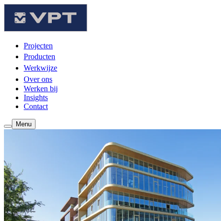
Projecten
Producten
Werkwijze
Over ons
Werken bij
Insights
Contact
Menu