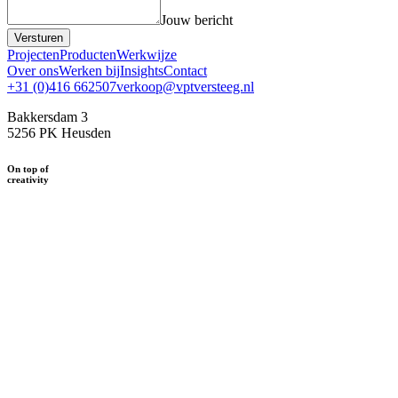
Jouw bericht
Versturen
Projecten
Producten
Werkwijze
Over ons
Werken bij
Insights
Contact
+31 (0)416 662507
verkoop@vptversteeg.nl
Bakkersdam 3
5256 PK Heusden
On top of
creativity