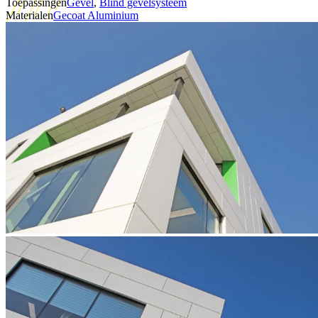
Toepassingen
Gevel
,
Blind gevelsysteem
Materialen
Gecoat Aluminium