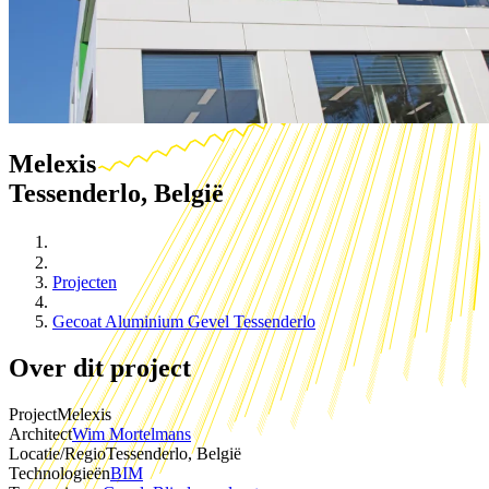
Melexis
Tessenderlo, België
Projecten
Gecoat Aluminium Gevel Tessenderlo
Over dit project
Project
Melexis
Architect
Wim Mortelmans
Locatie/Regio
Tessenderlo, België
Technologieën
BIM