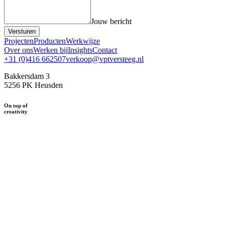
Jouw bericht
Versturen
Projecten
Producten
Werkwijze
Over ons
Werken bij
Insights
Contact
+31 (0)416 662507
verkoop@vptversteeg.nl
Bakkersdam 3
5256 PK Heusden
On top of
creativity