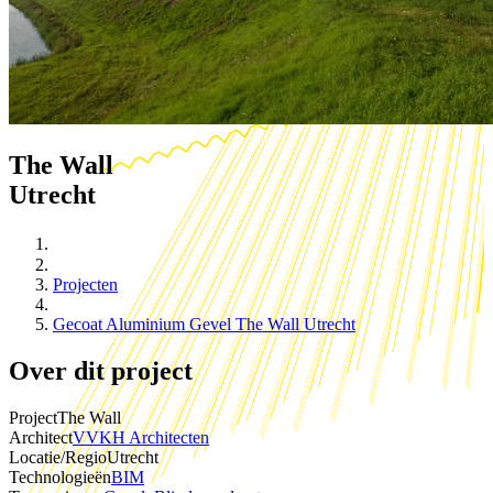
The Wall
Utrecht
Projecten
Gecoat Aluminium Gevel The Wall Utrecht
Over dit project
Project
The Wall
Architect
VVKH Architecten
Locatie/Regio
Utrecht
Technologieën
BIM