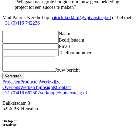
“Wij gaan naar grote hoogten om jouw gevelbekleding
project tot een succes te maken”
Mail Patrick Kerkhof op
patrick.kerkhof@vptversteeg.nl
of bel met
+31 (0)416 742236
Naam
Bedrijfsnaam
Email
Telefoonnummer
Jouw bericht
Versturen
Projecten
Producten
Werkwijze
Over ons
Werken bij
Insights
Contact
+31 (0)416 662507
verkoop@vptversteeg.nl
Bakkersdam 3
5256 PK Heusden
On top of
creativity