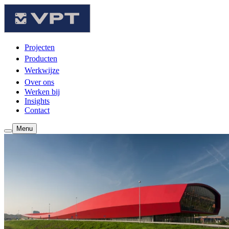
Projecten
Producten
Werkwijze
Over ons
Werken bij
Insights
Contact
Menu