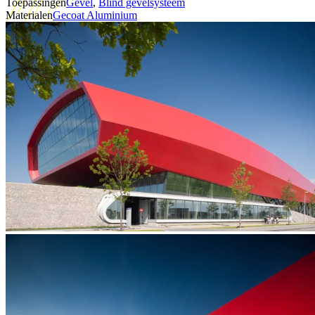
Toepassingen
Gevel
,
Blind gevelsysteem
Materialen
Gecoat Aluminium